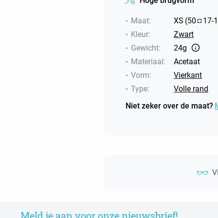
Hoge brugvorm
Maat
:
XS
(
50
17
-
1
Kleur
:
Zwart
Gewicht
:
24g
Materiaal
:
Acetaat
Vorm
:
Vierkant
Type
:
Volle rand
Niet zeker over de maat?
V
Meld je aan voor onze nieuwsbrief!