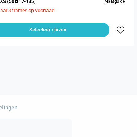
XS
(
50
17
-
135
)
Maatguide
aar
3
frames op voorraad
Selecteer glazen
elingen