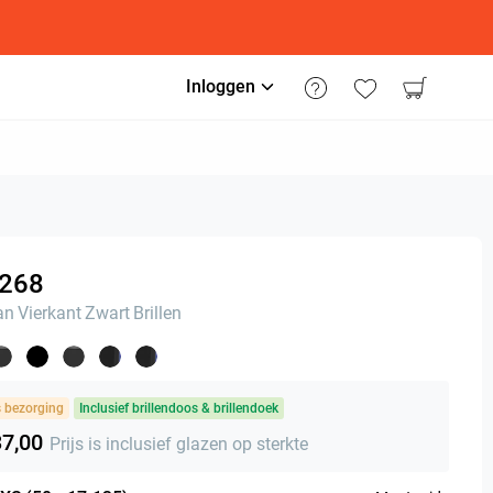
Inloggen
268
an
Vierkant
Zwart
Brillen
s bezorging
Inclusief brillendoos & brillendoek
37,00
Prijs is inclusief glazen op sterkte