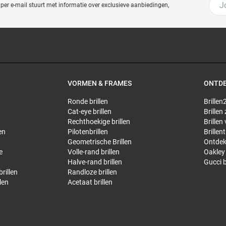
 per e-mail stuurt met
informatie over exclusieve aanbiedingen,
VORMEN & FRAMES
ONTD
Ronde brillen
Brillen2
Cat-eye brillen
Brillen
Rechthoekige brillen
Brillen
en
Pilotenbrillen
Brillen
Geometrische Brillen
Ontdek
e
Volle-rand brillen
Oakley 
Halve-rand brillen
Gucci b
rillen
Randloze brillen
len
Acetaat brillen