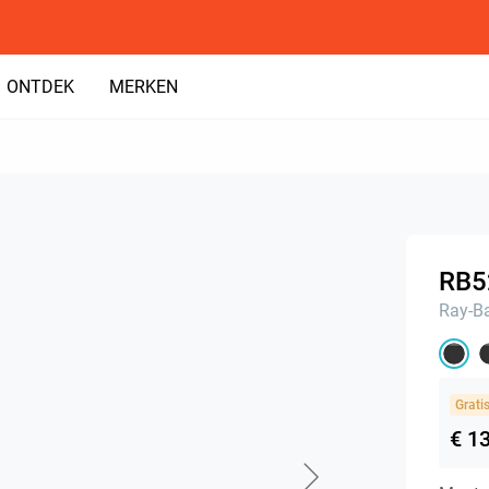
ONTDEK
MERKEN
RB5
Ray-B
Grati
€ 1