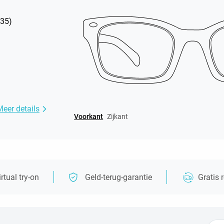
35
)
Meer details
Voorkant
Zijkant
irtual try-on
Geld-terug-garantie
Gratis 