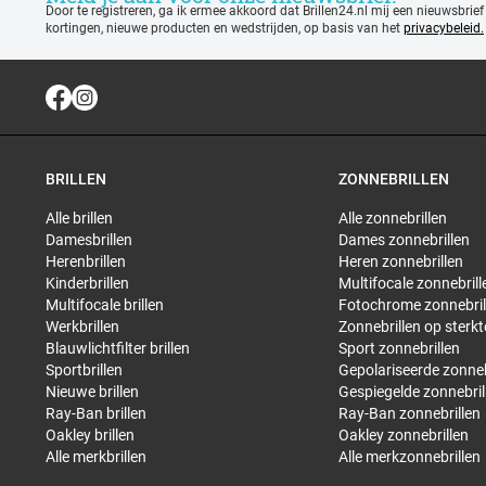
Door te registreren, ga ik ermee akkoord dat Brillen24.nl mij een nieuwsbrief
kortingen, nieuwe producten en wedstrijden, op basis van het
privacybeleid.
BRILLEN
ZONNEBRILLEN
Alle brillen
Alle zonnebrillen
Damesbrillen
Dames zonnebrillen
Herenbrillen
Heren zonnebrillen
Kinderbrillen
Multifocale zonnebrill
Multifocale brillen
Fotochrome zonnebril
Werkbrillen
Zonnebrillen op sterkt
Blauwlichtfilter brillen
Sport zonnebrillen
Sportbrillen
Gepolariseerde zonneb
Nieuwe brillen
Gespiegelde zonnebril
Ray-Ban brillen
Ray-Ban zonnebrillen
Oakley brillen
Oakley zonnebrillen
Alle merkbrillen
Alle merkzonnebrillen