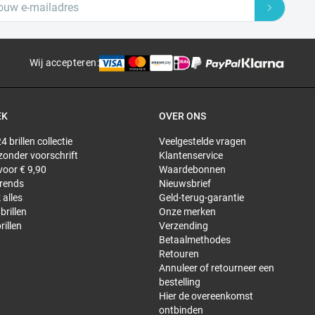
Wij accepteren
:
EK
OVER ONS
4 brillen collectie
Veelgestelde vragen
 zonder voorschrift
Klantenservice
 voor € 9,90
Waardebonnen
trends
Nieuwsbrief
 alles
Geld-terug-garantie
brillen
Onze merken
rillen
Verzending
Betaalmethodes
Retouren
Annuleer of retourneer een
bestelling
Hier de overeenkomst
ontbinden