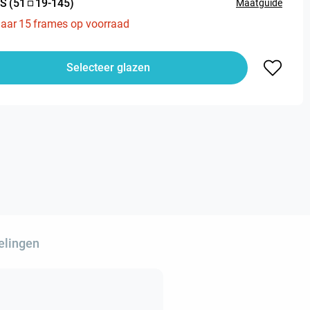
S
(
51
19
-
145
)
Maatguide
aar
15
frames op voorraad
Selecteer glazen
elingen