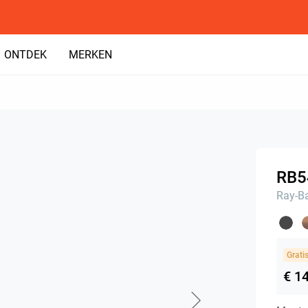
ONTDEK
MERKEN
RB5
Ray-B
Grati
€ 1