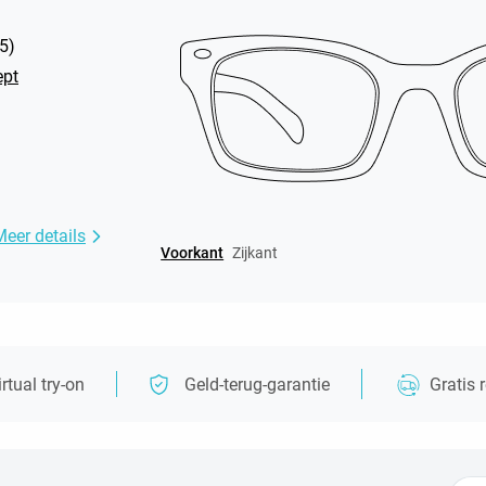
5
)
ept
Meer details
Voorkant
Zijkant
irtual try-on
Geld-terug-garantie
Gratis 