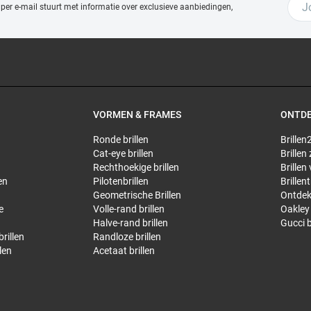
 per e-mail stuurt met
informatie over exclusieve aanbiedingen,
VORMEN & FRAMES
ONTD
Ronde brillen
Brillen2
Cat-eye brillen
Brillen
Rechthoekige brillen
Brillen
en
Pilotenbrillen
Brillen
Geometrische Brillen
Ontdek
e
Volle-rand brillen
Oakley 
Halve-rand brillen
Gucci b
rillen
Randloze brillen
len
Acetaat brillen