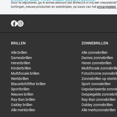
Door te registreren, ga ik ermee akkoord dat Brillen24.nl mij een nieuwsbrief
kortingen, nieuwe producten en wedstrijden, op basis van het
privacybeleid.
BRILLEN
ZONNEBRILLEN
Alle brillen
Alle zonnebrillen
Damesbrillen
Dames zonnebrillen
Herenbrillen
Heren zonnebrillen
Kinderbrillen
Multifocale zonnebrill
Multifocale brillen
Fotochrome zonnebril
Werkbrillen
Zonnebrillen op sterkt
Blauwlichtfilter brillen
Sport zonnebrillen
Sportbrillen
Gepolariseerde zonneb
Nieuwe brillen
Gespiegelde zonnebril
Ray-Ban brillen
Ray-Ban zonnebrillen
Oakley brillen
Oakley zonnebrillen
Alle merkbrillen
Alle merkzonnebrillen