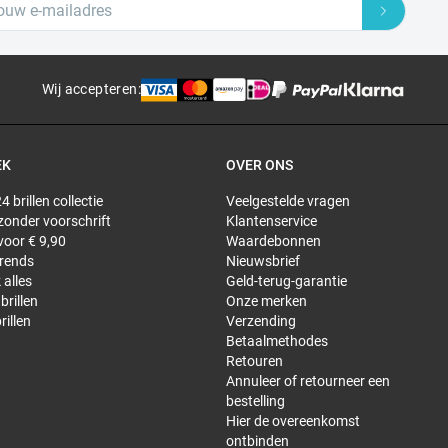
Wij accepteren
:
EK
OVER ONS
4 brillen collectie
Veelgestelde vragen
 zonder voorschrift
Klantenservice
 voor € 9,90
Waardebonnen
trends
Nieuwsbrief
 alles
Geld-terug-garantie
brillen
Onze merken
rillen
Verzending
Betaalmethodes
Retouren
Annuleer of retourneer een
bestelling
Hier de overeenkomst
ontbinden