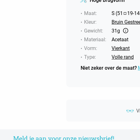
Hoge brugvorm
Maat
:
S
(
51
19
-
14
Kleur
:
Bruin Gestre
Gewicht
:
31g
Materiaal
:
Acetaat
Vorm
:
Vierkant
Type
:
Volle rand
Niet zeker over de maat?
V
Meld je aan voor onze nieuwsbrief!