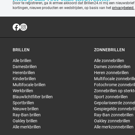
Door te registreren, ga ik ermee akkoord dat Brillen24.nl mij een nieuwsbrief
kortingen, nieuwe producten en wedstrijden, op basis van het
privacybeleid.
BRILLEN
ZONNEBRILLEN
Alle brillen
Alle zonnebrillen
Damesbrillen
Dames zonnebrillen
Herenbrillen
Heren zonnebrillen
Kinderbrillen
Multifocale zonnebrill
Multifocale brillen
Fotochrome zonnebril
Werkbrillen
Zonnebrillen op sterkt
Blauwlichtfilter brillen
Sport zonnebrillen
Sportbrillen
Gepolariseerde zonneb
Nieuwe brillen
Gespiegelde zonnebril
Ray-Ban brillen
Ray-Ban zonnebrillen
Oakley brillen
Oakley zonnebrillen
Alle merkbrillen
Alle merkzonnebrillen