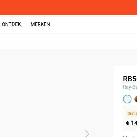
ONTDEK
MERKEN
RB5
Ray-B
Grati
€ 1