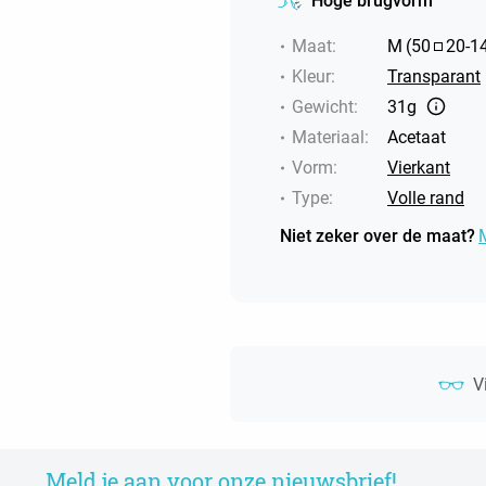
Hoge brugvorm
Maat
:
M
(
50
20
-
1
Kleur
:
Transparant
Gewicht
:
31g
Materiaal
:
Acetaat
Vorm
:
Vierkant
Type
:
Volle rand
Niet zeker over de maat?
V
Meld je aan voor onze nieuwsbrief!