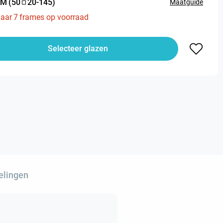
M
(
50
20
-
145
)
Maatguide
aar
7
frames op voorraad
Selecteer glazen
elingen