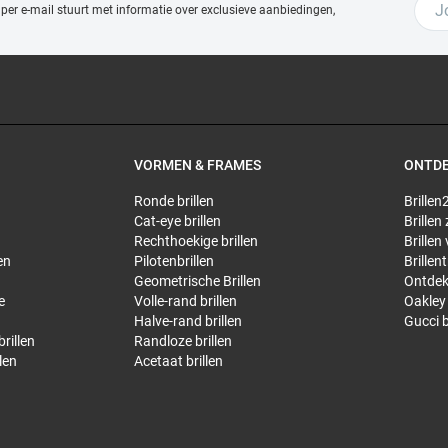
 per e-mail stuurt met
informatie over exclusieve aanbiedingen,
VORMEN & FRAMES
ONTD
Ronde brillen
Brillen2
Cat-eye brillen
Brillen
Rechthoekige brillen
Brillen
en
Pilotenbrillen
Brillen
Geometrische Brillen
Ontdek
e
Volle-rand brillen
Oakley 
Halve-rand brillen
Gucci b
rillen
Randloze brillen
len
Acetaat brillen