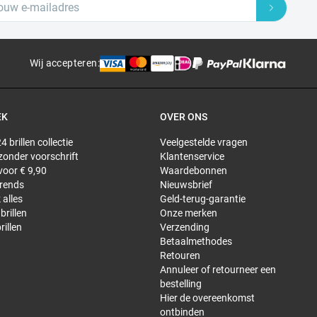
Wij accepteren
:
EK
OVER ONS
4 brillen collectie
Veelgestelde vragen
 zonder voorschrift
Klantenservice
 voor € 9,90
Waardebonnen
trends
Nieuwsbrief
 alles
Geld-terug-garantie
brillen
Onze merken
rillen
Verzending
Betaalmethodes
Retouren
Annuleer of retourneer een
bestelling
Hier de overeenkomst
ontbinden