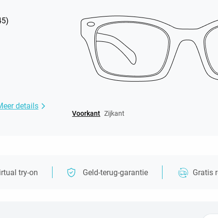
45
)
Meer details
Voorkant
Zijkant
irtual try-on
Geld-terug-garantie
Gratis 