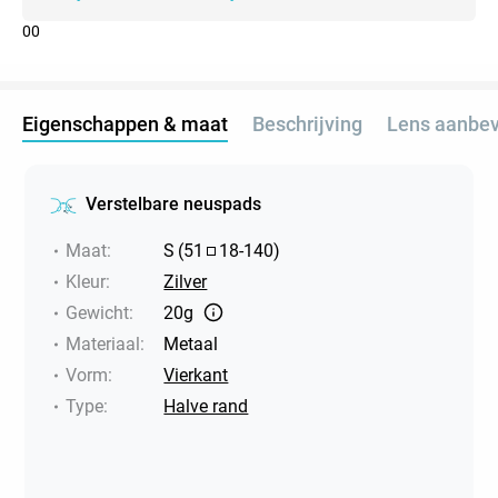
0
0
Eigenschappen & maat
Beschrijving
Lens aanbev
Verstelbare neuspads
Maat
:
S
(
51
18
-
140
)
Kleur
:
Zilver
Gewicht
:
20g
Materiaal
:
Metaal
Vorm
:
Vierkant
Type
:
Halve rand