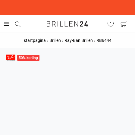
This is the Promotion Bar Text placeholder, loading promotion
data...
startpagina
Brillen
Ray-Ban Brillen
RB6444
50% korting