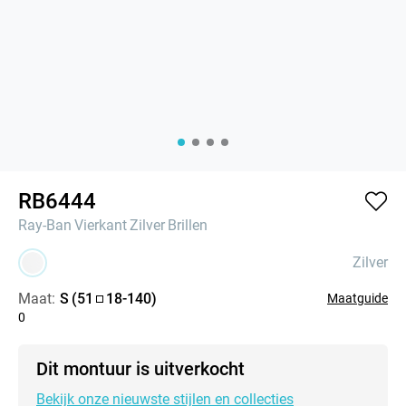
RB6444
Ray-Ban
Vierkant
Zilver
Brillen
Zilver
Maat:
S
(
51
18
-
140
)
Maatguide
0
Dit montuur is uitverkocht
Bekijk onze nieuwste stijlen en collecties