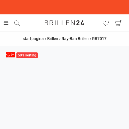
This is the Promotion Bar Text placeholder, loading promotion
data...
startpagina
Brillen
Ray-Ban Brillen
RB7017
50% korting