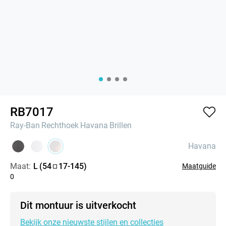
RB7017
Ray-Ban
Rechthoek
Havana
Brillen
Havana
Maat:
L
(
54
17
-
145
)
Maatguide
0
Dit montuur is uitverkocht
Bekijk onze nieuwste stijlen en collecties