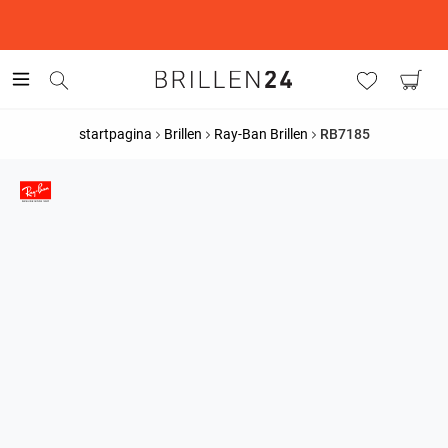
This is the Promotion Bar Text placeholder, loading promotion
data...
startpagina
Brillen
Ray-Ban Brillen
RB7185