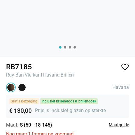
RB7185
Ray-Ban
Vierkant
Havana
Brillen
Havana
Gratis bezorging
Inclusief brillendoos & brillendoek
€ 130,00
Prijs is inclusief glazen op sterkte
Maat:
S
(
50
18
-
145
)
Maatguide
Nog maar
1
frames op voorraad