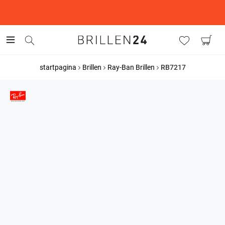
This is the Promotion Bar Text placeholder, loading promotion
data...
startpagina
Brillen
Ray-Ban Brillen
RB7217