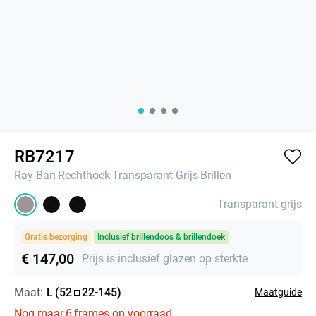
RB7217
Ray-Ban
Rechthoek
Transparant Grijs
Brillen
Transparant grijs
Gratis bezorging
Inclusief brillendoos & brillendoek
€ 147,00
Prijs is inclusief glazen op sterkte
Maat:
L
(
52
22
-
145
)
Maatguide
Nog maar
6
frames op voorraad