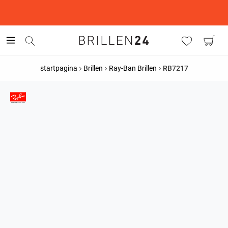
This is the Promotion Bar Text placeholder, loading promotion
data...
startpagina
Brillen
Ray-Ban Brillen
RB7217