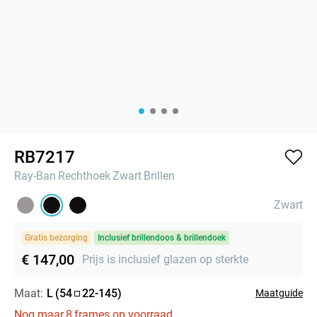
RB7217
Ray-Ban
Rechthoek
Zwart
Brillen
Zwart
Gratis bezorging
Inclusief brillendoos & brillendoek
€ 147,00
Prijs is inclusief glazen op sterkte
Maat:
L
(
54
22
-
145
)
Maatguide
Nog maar
8
frames op voorraad