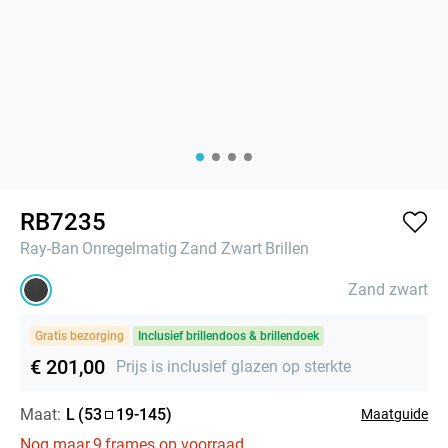
RB7235
Ray-Ban
Onregelmatig
Zand Zwart
Brillen
Zand zwart
Gratis bezorging
Inclusief brillendoos & brillendoek
€ 201,00
Prijs is inclusief glazen op sterkte
Maat:
L
(
53
19
-
145
)
Maatguide
Nog maar
9
frames op voorraad