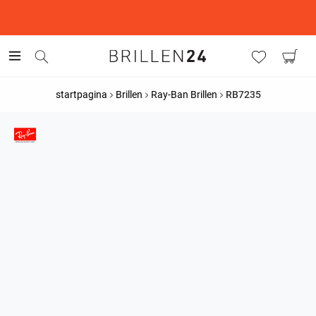
This is the Promotion Bar Text placeholder, loading promotion
data...
startpagina
Brillen
Ray-Ban Brillen
RB7235