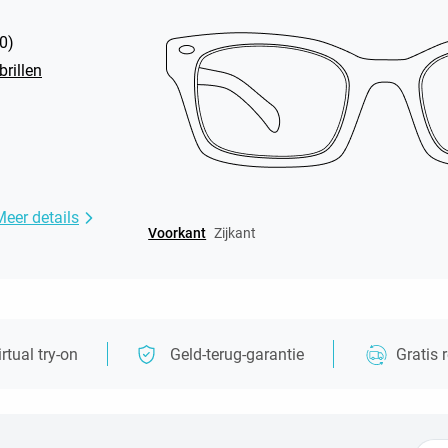
0
)
rillen
Meer details
Voorkant
Zijkant
irtual try-on
Geld-terug-garantie
Gratis 