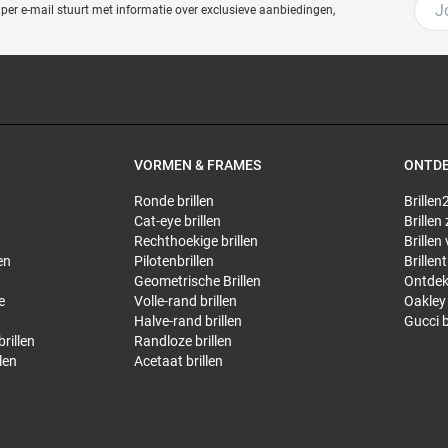
 per e-mail stuurt met
informatie over exclusieve aanbiedingen,
VORMEN & FRAMES
ONTD
Ronde brillen
Brillen2
Cat-eye brillen
Brillen
Rechthoekige brillen
Brillen
en
Pilotenbrillen
Brillen
Geometrische Brillen
Ontdek
e
Volle-rand brillen
Oakley 
Halve-rand brillen
Gucci b
rillen
Randloze brillen
len
Acetaat brillen