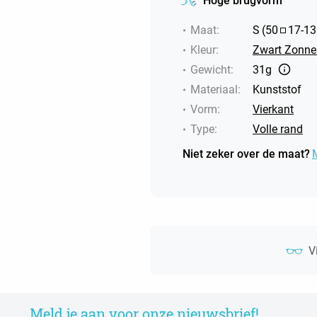
Hoge brugvorm
Maat
:
S
(
50
17
-
13
Kleur
:
Zwart Zonneb
Gewicht
:
31g
Materiaal
:
Kunststof
Vorm
:
Vierkant
Type
:
Volle rand
Niet zeker over de maat?
V
Meld je aan voor onze nieuwsbrief!