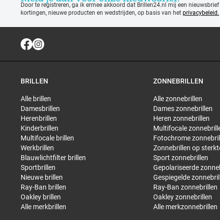
Door te registreren, ga ik ermee akkoord dat Brillen24.nl mij een nieuwsbrief
kortingen, nieuwe producten en wedstrijden, op basis van het
privacybeleid.
BRILLEN
ZONNEBRILLEN
Alle brillen
Alle zonnebrillen
Damesbrillen
Dames zonnebrillen
Herenbrillen
Heren zonnebrillen
Kinderbrillen
Multifocale zonnebrill
Multifocale brillen
Fotochrome zonnebril
Werkbrillen
Zonnebrillen op sterkt
Blauwlichtfilter brillen
Sport zonnebrillen
Sportbrillen
Gepolariseerde zonneb
Nieuwe brillen
Gespiegelde zonnebril
Ray-Ban brillen
Ray-Ban zonnebrillen
Oakley brillen
Oakley zonnebrillen
Alle merkbrillen
Alle merkzonnebrillen