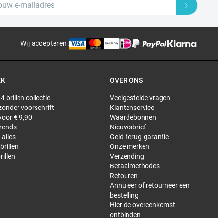
Wij accepteren
:
EK
OVER ONS
4 brillen collectie
Veelgestelde vragen
 zonder voorschrift
Klantenservice
 voor € 9,90
Waardebonnen
trends
Nieuwsbrief
 alles
Geld-terug-garantie
brillen
Onze merken
rillen
Verzending
Betaalmethodes
Retouren
Annuleer of retourneer een
bestelling
Hier de overeenkomst
ontbinden