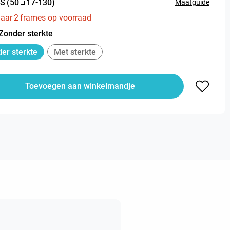
S
(
50
17
-
130
)
Maatguide
aar
2
frames op voorraad
Zonder sterkte
er sterkte
Met sterkte
Toevoegen aan winkelmandje