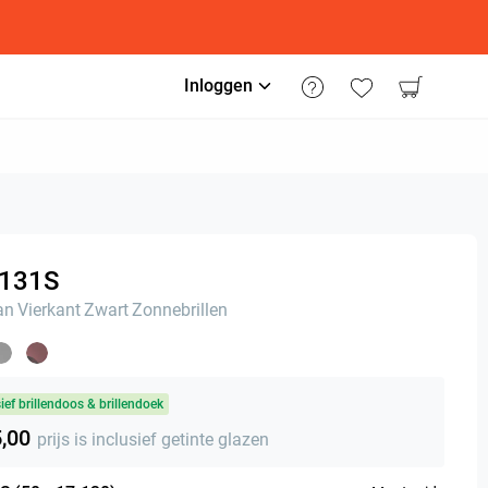
Inloggen
131S
an
Vierkant
Zwart
Zonnebrillen
sief brillendoos & brillendoek
5,00
prijs is inclusief getinte glazen