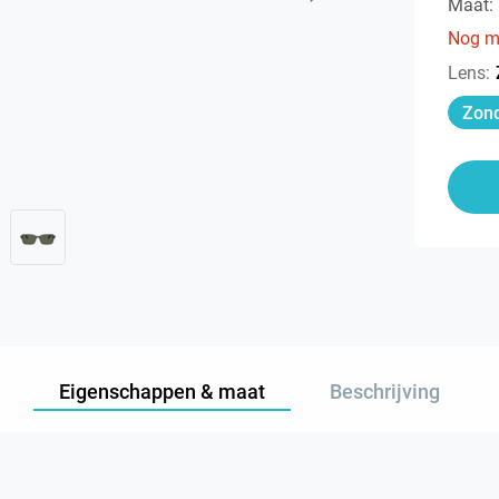
Maat:
Nog m
Lens
:
Zond
Eigenschappen & maat
Beschrijving