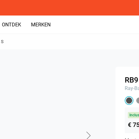
ONTDEK
MERKEN
1S
RB9
Ray-B
Inclu
€ 7