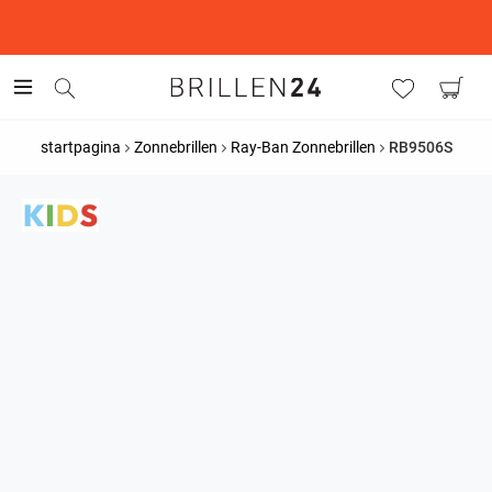
This is the Promotion Bar Text placeholder, loading promotion
data...
startpagina
Zonnebrillen
Ray-Ban Zonnebrillen
RB9506S