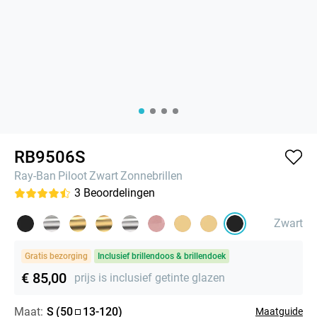
RB9506S
Ray-Ban
Piloot
Zwart
Zonnebrillen
3
Beoordelingen
Zwart
Gratis bezorging
Inclusief brillendoos & brillendoek
€ 85,00
prijs is inclusief getinte glazen
Maat:
S
(
50
13
-
120
)
Maatguide