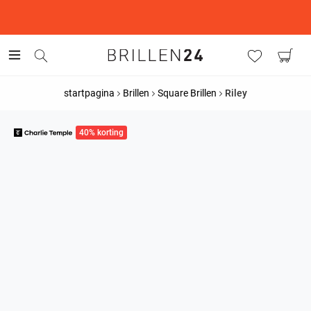
This is the Promotion Bar Text placeholder, loading promotion
data...
startpagina
Brillen
Square Brillen
Riley
40% korting