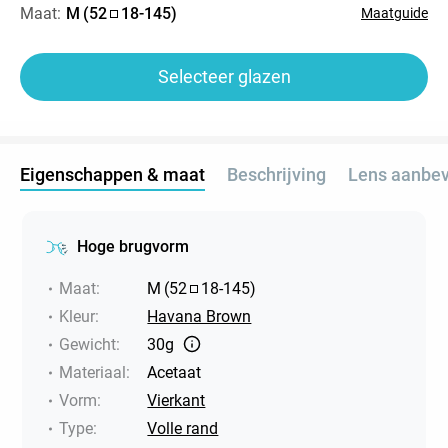
Maat:
M
(
52
18
-
145
)
Maatguide
Selecteer glazen
Eigenschappen & maat
Beschrijving
Lens aanbev
Hoge brugvorm
Maat
:
M
(
52
18
-
145
)
Kleur
:
Havana Brown
Gewicht
:
30g
Materiaal
:
Acetaat
Vorm
:
Vierkant
Type
:
Volle rand