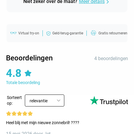
Niet zeker over de maat?
Meer details
Virtual try-on
Geld-terug-garantie
Gratis retourneren
Beoordelingen
4 beoordelingen
4.8
Totale beoordeling
Sorteert
relevantie
op:
Heel blij met mijn nieuwe zonnebril! ????
15 mei 2026
,
door Jet