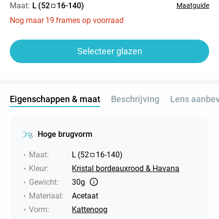
Maat:
L
(
52
16
-
140
)
Maatguide
Nog maar
19
frames op voorraad
Selecteer glazen
Eigenschappen & maat
Beschrijving
Lens aanbev
Hoge brugvorm
Maat
:
L
(
52
16
-
140
)
Kleur
:
Kristal bordeauxrood & Havana
Gewicht
:
30g
Materiaal
:
Acetaat
Vorm
:
Kattenoog