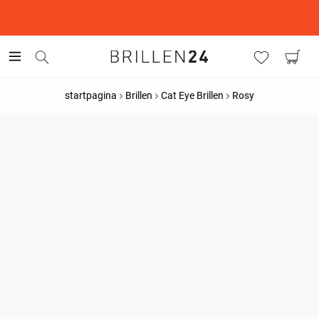
This is the Promotion Bar Text placeholder, loading promotion
data...
startpagina
Brillen
Cat Eye Brillen
Rosy