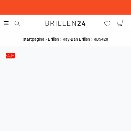
This is the Promotion Bar Text placeholder, loading promotion
data...
startpagina
Brillen
Ray-Ban Brillen
RB5428