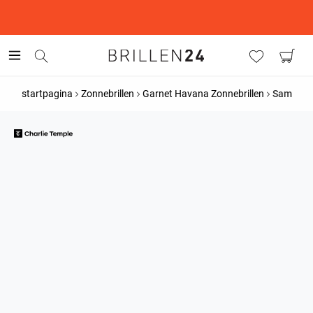
This is the Promotion Bar Text placeholder, loading promotion
data...
startpagina
Zonnebrillen
Garnet Havana Zonnebrillen
Sam