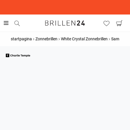
This is the Promotion Bar Text placeholder, loading promotion
data...
startpagina
Zonnebrillen
White Crystal Zonnebrillen
Sam