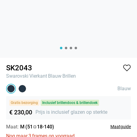
SK2043
Swarovski
Vierkant
Blauw
Brillen
Blauw
Gratis bezorging
Inclusief brillendoos & brillendoek
€ 230,00
Prijs is inclusief glazen op sterkte
Maat:
M
(
51
18
-
140
)
Maatguide
Nog maar
3
frames op voorraad