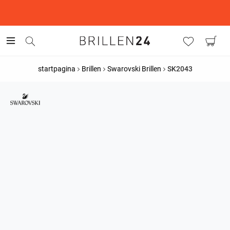
This is the Promotion Bar Text placeholder, loading promotion
data...
startpagina
Brillen
Swarovski Brillen
SK2043