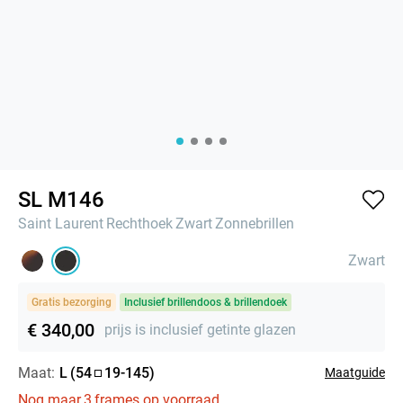
SL M146
Saint Laurent
Rechthoek
Zwart
Zonnebrillen
Zwart
Gratis bezorging
Inclusief brillendoos & brillendoek
€ 340,00
prijs is inclusief getinte glazen
Maat:
L
(
54
19
-
145
)
Maatguide
Nog maar
3
frames op voorraad