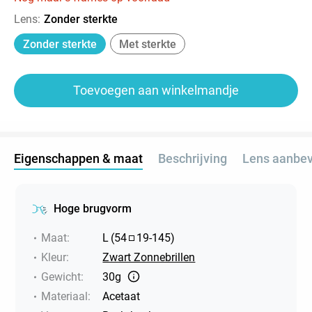
Lens
:
Zonder sterkte
Zonder sterkte
Met sterkte
Toevoegen aan winkelmandje
Eigenschappen & maat
Beschrijving
Lens aanbev
Hoge brugvorm
Maat
:
L
(
54
19
-
145
)
Kleur
:
Zwart Zonnebrillen
Gewicht
:
30g
Materiaal
:
Acetaat