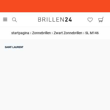
This is the Promotion Bar Text placeholder, loading promotion
data...
startpagina
Zonnebrillen
Zwart Zonnebrillen
SL M146