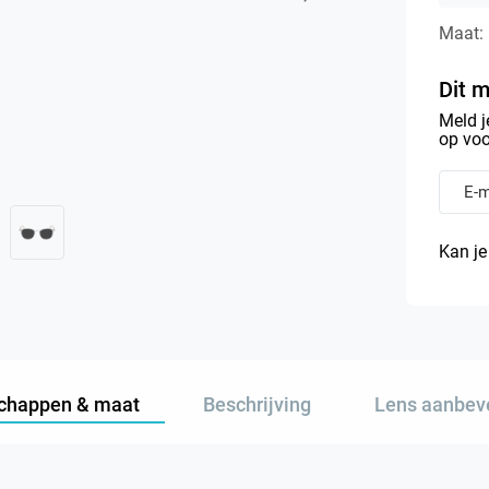
Maat:
Dit m
Meld j
op voo
Kan je
chappen & maat
Beschrijving
Lens aanbev