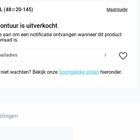
L
(
48
20
-
145
)
Maatguide
ontuur is uitverkocht
e aan om een notificatie ontvangen wanneer dit product
rraad is.
 niet wachten? Bekijk onze
Soortgelijke stijlen
hieronder.
elingen