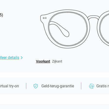
5
)
Meer details
Voorkant
Zijkant
irtual try-on
Geld-terug-garantie
Gratis 