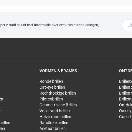
 per e-mail stuurt met
informatie over exclusieve aanbiedingen,
VORMEN & FRAMES
ONTD
Ronde brillen
Brillen2
Cat-eye brillen
Brillen
Rechthoekige brillen
Brillen
en
Pilotenbrillen
Brillen
Geometrische Brillen
Ontdek
e
Volle-rand brillen
Oakley 
Halve-rand brillen
Gucci b
rillen
Randloze brillen
len
Acetaat brillen