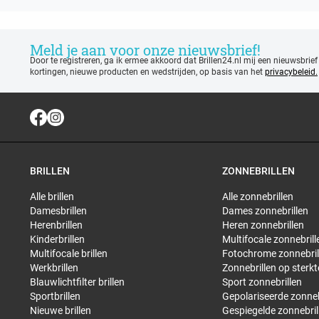
Meld je aan voor onze nieuwsbrief!
Door te registreren, ga ik ermee akkoord dat Brillen24.nl mij een nieuwsbrief
kortingen, nieuwe producten en wedstrijden, op basis van het
privacybeleid.
BRILLEN
ZONNEBRILLEN
Alle brillen
Alle zonnebrillen
Damesbrillen
Dames zonnebrillen
Herenbrillen
Heren zonnebrillen
Kinderbrillen
Multifocale zonnebrill
Multifocale brillen
Fotochrome zonnebril
Werkbrillen
Zonnebrillen op sterkt
Blauwlichtfilter brillen
Sport zonnebrillen
Sportbrillen
Gepolariseerde zonneb
Nieuwe brillen
Gespiegelde zonnebril