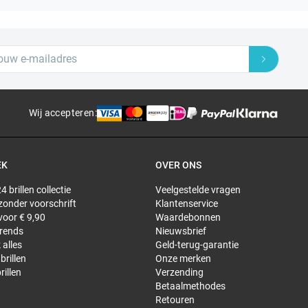
Wij accepteren
:
EK
OVER ONS
4 brillen collectie
Veelgestelde vragen
 zonder voorschrift
Klantenservice
 voor € 9,90
Waardebonnen
trends
Nieuwsbrief
 alles
Geld-terug-garantie
brillen
Onze merken
rillen
Verzending
Betaalmethodes
Retouren