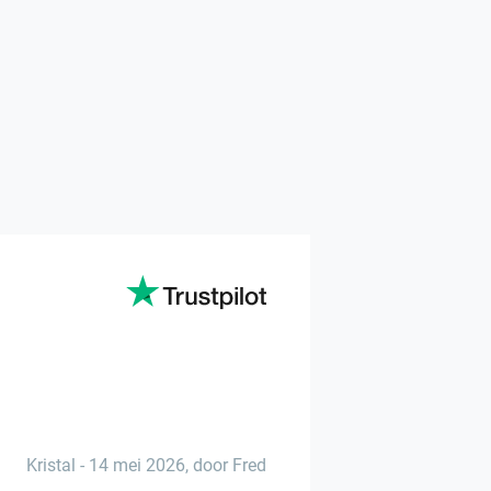
Kristal
-
14 mei 2026
,
door Fred