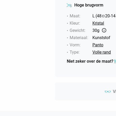
Hoge brugvorm
Maat
:
L
(
48
20
-
14
Kleur
:
Kristal
Gewicht
:
30g
Materiaal
:
Kunststof
Vorm
:
Panto
Type
:
Volle rand
Niet zeker over de maat?
V