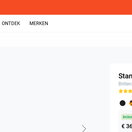
ONTDEK
MERKEN
Stan
Brille
Inclu
€ 3