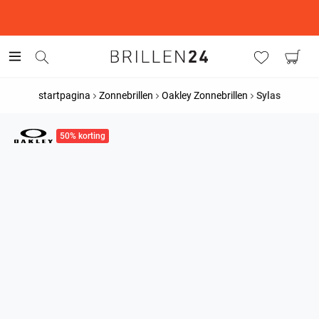
This is the Promotion Bar Text placeholder, loading promotion
data...
startpagina
Zonnebrillen
Oakley Zonnebrillen
Sylas
50% korting