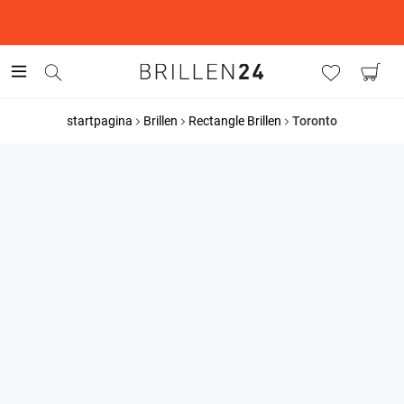
This is the Promotion Bar Text placeholder, loading promotion
data...
startpagina
Brillen
Rectangle Brillen
Toronto