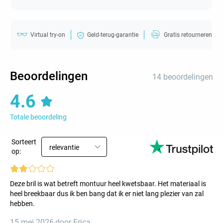
Virtual try-on
Geld-terug-garantie
Gratis retourneren
Beoordelingen
14 beoordelingen
4.6
Totale beoordeling
Sorteert
relevantie
op:
Deze bril is wat betreft montuur heel kwetsbaar. Het materiaal is
heel breekbaar dus ik ben bang dat ik er niet lang plezier van zal
hebben.
15 mei 2026
,
door Erica