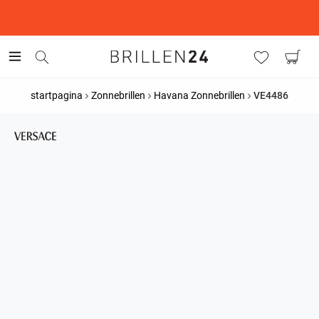
This is the Promotion Bar Text placeholder, loading promotion
data...
startpagina
Zonnebrillen
Havana Zonnebrillen
VE4486