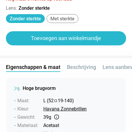
Lens
:
Zonder sterkte
Zonder sterkte
Met sterkte
Toevoegen aan winkelmandje
Eigenschappen & maat
Beschrijving
Lens aanbev
Hoge brugvorm
Maat
:
L
(
52
19
-
140
)
Kleur
:
Havana Zonnebrillen
Gewicht
:
39g
Materiaal
:
Acetaat