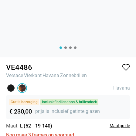
VE4486
Versace
Vierkant
Havana
Zonnebrillen
Havana
Gratis bezorging
Inclusief brillendoos & brillendoek
€ 230,00
prijs is inclusief getinte glazen
Maat:
L
(
52
19
-
140
)
Maatguide
Nog maar
3
frames op voorraad