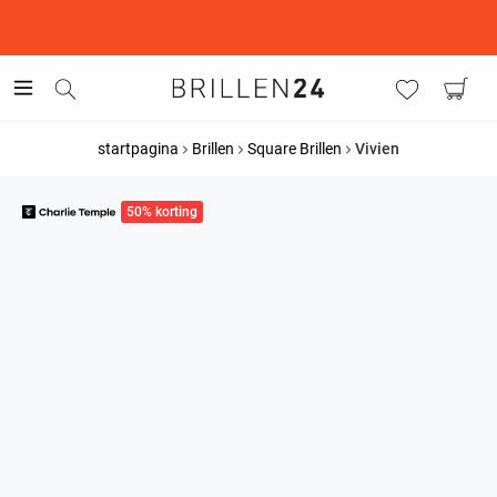
This is the Promotion Bar Text placeholder, loading promotion
data...
startpagina
Brillen
Square Brillen
Vivien
50% korting