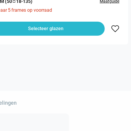
M
(
50
18
-
135
)
Maatguide
aar
5
frames op voorraad
Selecteer glazen
elingen