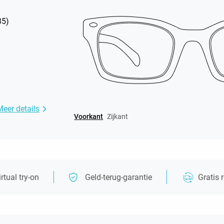
35
)
Meer details
Voorkant
Zijkant
irtual try-on
Geld-terug-garantie
Gratis 