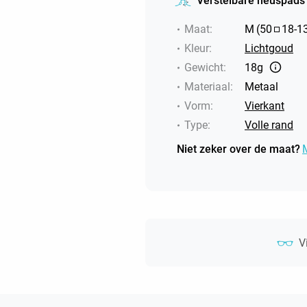
Verstelbare neuspads
Maat
:
M
(
50
18
-
1
Kleur
:
Lichtgoud
Gewicht
:
18g
Materiaal
:
Metaal
Vorm
:
Vierkant
Type
:
Volle rand
Niet zeker over de maat?
V