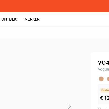
ONTDEK
MERKEN
VO4
Vogue
Grati
€ 1