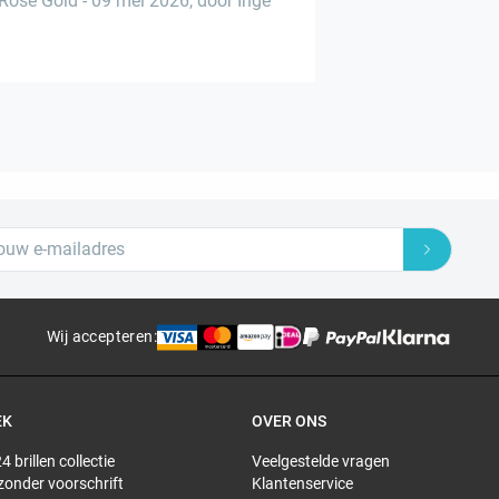
Rose Gold
-
09 mei 2026
,
door Inge
Wij accepteren
:
EK
OVER ONS
4 brillen collectie
Veelgestelde vragen
 zonder voorschrift
Klantenservice