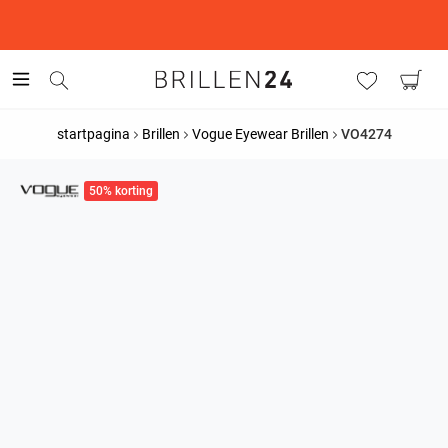
This is the Promotion Bar Text placeholder, loading promotion
data...
startpagina
Brillen
Vogue Eyewear Brillen
VO4274
50% korting