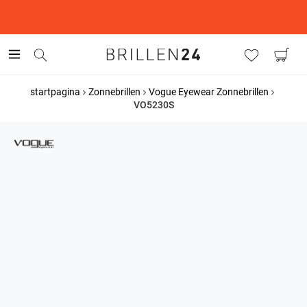
This is the Promotion Bar Text placeholder, loading promotion
data...
startpagina
Zonnebrillen
Vogue Eyewear Zonnebrillen
VO5230S