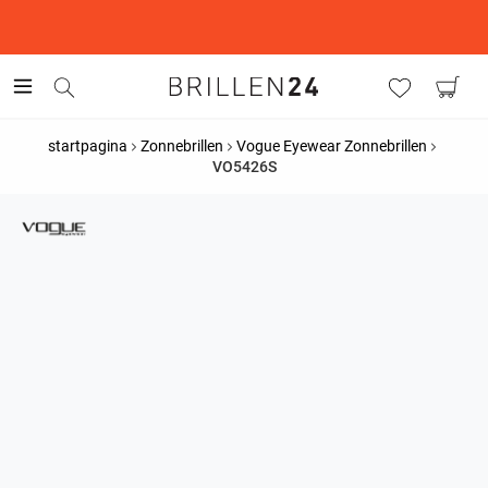
This is the Promotion Bar Text placeholder, loading promotion
data...
startpagina
Zonnebrillen
Vogue Eyewear Zonnebrillen
VO5426S