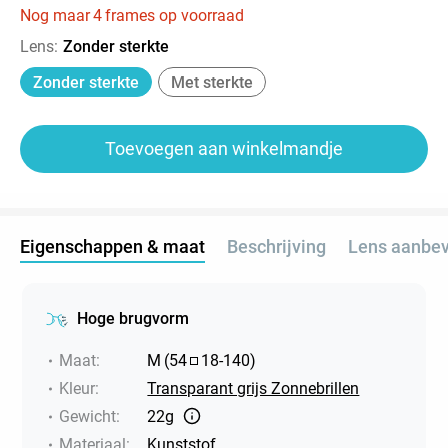
Nog maar
4
frames op voorraad
Lens
:
Zonder sterkte
Zonder sterkte
Met sterkte
Toevoegen aan winkelmandje
Eigenschappen & maat
Beschrijving
Lens aanbev
Hoge brugvorm
Maat
:
M
(
54
18
-
140
)
Kleur
:
Transparant grijs Zonnebrillen
Gewicht
:
22g
Materiaal
:
Kunststof