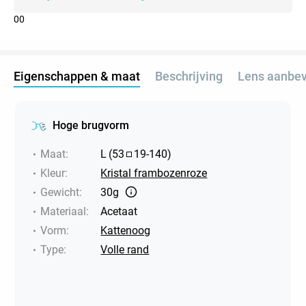
0
0
Eigenschappen & maat
Beschrijving
Lens aanbev
Hoge brugvorm
Maat
:
L
(
53
19
-
140
)
Kleur
:
Kristal frambozenroze
Gewicht
:
30g
Materiaal
:
Acetaat
Vorm
:
Kattenoog
Type
:
Volle rand