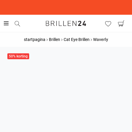
This is the Promotion Bar Text placeholder, loading promotion
data...
startpagina
Brillen
Cat Eye Brillen
Waverly
50% korting