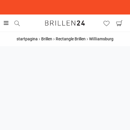
This is the Promotion Bar Text placeholder, loading promotion
data...
startpagina
Brillen
Rectangle Brillen
Williamsburg