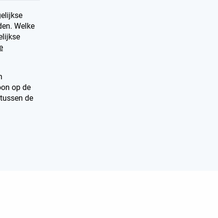
elijkse
den. Welke
elijkse
e
n
oon op de
 tussen de