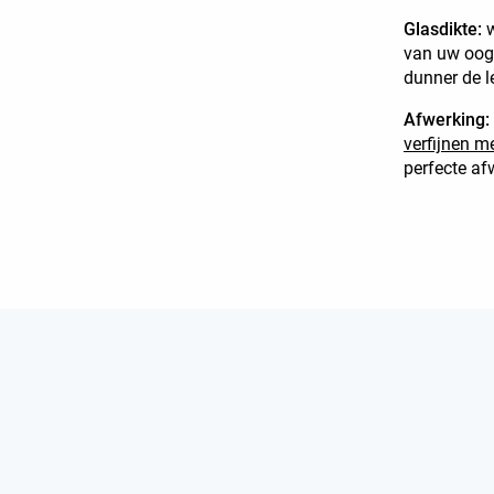
Glasdikte:
van uw oogh
dunner de le
Afwerking:
verfijnen m
perfecte af