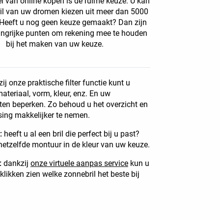
l van online kopen is de ruime keuze. U kan
il van uw dromen kiezen uit meer dan 5000
Heeft u nog geen keuze gemaakt? Dan zijn
langrijke punten om rekening mee te houden
bij het maken van uw keuze.
ij onze praktische filter functie kunt u
materiaal, vorm, kleur, enz. En uw
ten beperken. Zo behoud u het overzicht en
ssing makkelijker te nemen.
l:
heeft u al een bril die perfect bij u past?
hetzelfde montuur in de kleur van uw keuze.
:
dankzij
onze virtuele aanpas service
kun u
klikken zien welke zonnebril het beste bij