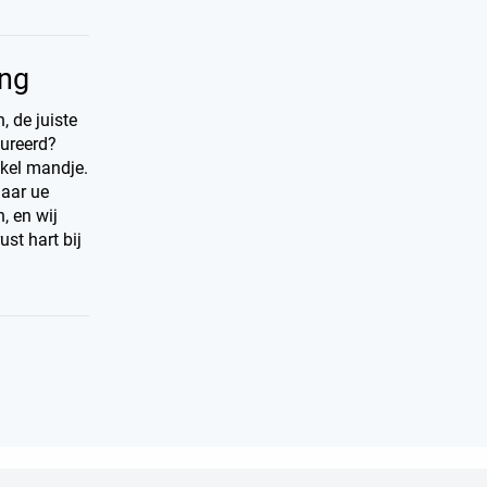
ing
 de juiste
gureerd?
nkel mandje.
maar ue
, en wij
st hart bij