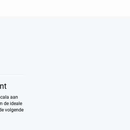
int
 scala aan
Om de ideale
 de volgende