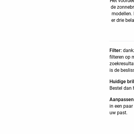
Het voordee
de zonnebr
modellen. 
er drie be
Filter:
dankz
filteren op 
zoekresulta
is de besli
Huidige bri
Bestel dan 
Aanpassen
in een paar 
uw past.