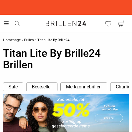
This is the Promotion Bar Text placeholder, loading promotion
data...
Homepage
Brillen
Titan Lite By Brille24
Titan Lite By Brille24
Brillen
Sale
Bestseller
Merkzonnebrillen
Charlie