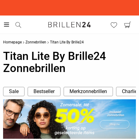
This is the Promotion Bar Text placeholder, loading promotion
data...
Homepage
Zonnebrillen
Titan Lite By Brille24
Titan Lite By Brille24
Zonnebrillen
Sale
Bestseller
Merkzonnebrillen
Charlie