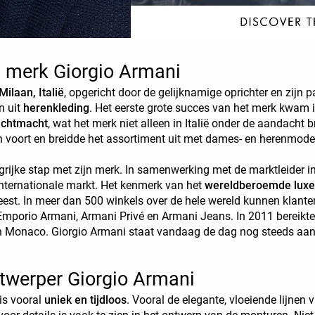
t merk Giorgio Armani
Milaan, Italië
, opgericht door de gelijknamige oprichter en zijn pa
n uit
herenkleding
. Het eerste grote succes van het merk kwam 
luchtmacht
, wat het merk niet alleen in Italië onder de aandacht 
n voort en breidde het assortiment uit met dames- en herenmode
rijke stap met zijn merk. In samenwerking met de marktleider in 
internationale markt. Het kenmerk van het
wereldberoemde lux
st. In meer dan 500 winkels over de hele wereld kunnen klant
mporio Armani, Armani Privé en Armani Jeans. In 2011 bereikte
an Monaco. Giorgio Armani staat vandaag de dag nog steeds aan
twerper Giorgio Armani
 is vooral
uniek en tijdloos
. Vooral de elegante, vloeiende lijnen 