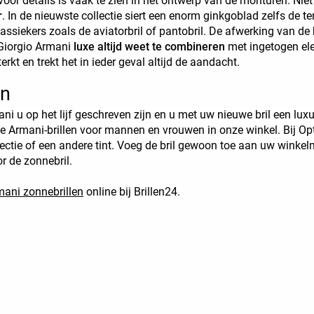
or details is vaak te zien in het ontwerp van de monturen. Niet 
r
. In de nieuwste collectie siert een enorm ginkgoblad zelfs de t
lassiekers zoals de aviatorbril of pantobril. De afwerking van de
 Giorgio Armani
luxe altijd weet te combineren
met ingetogen ele
rkt en trekt het in ieder geval altijd de aandacht.
en
i u op het lijf geschreven zijn en u met uw nieuwe bril een lux
ie Armani-brillen voor mannen en vrouwen in onze winkel. Bij Opt
rectie of een andere tint. Voeg de bril gewoon toe aan uw winkel
r de zonnebril.
mani zonnebrillen
online bij Brillen24.