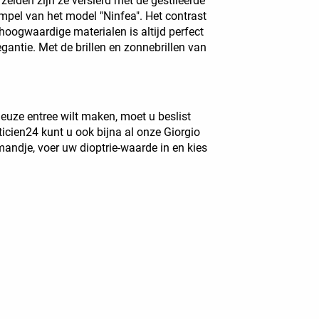
zelden zijn ze versierd met de gestileerde
empel van het model "Ninfea". Het contrast
 hoogwaardige materialen is altijd perfect
gantie. Met de brillen en zonnebrillen van
ueuze entree wilt maken, moet u beslist
icien24 kunt u ook bijna al onze Giorgio
mandje, voer uw dioptrie-waarde in en kies