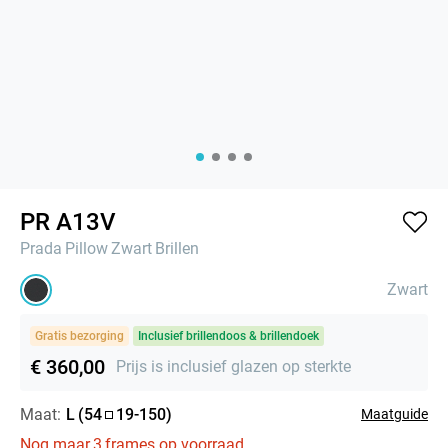
PR A13V
Prada
Pillow
Zwart
Brillen
Zwart
Gratis bezorging
Inclusief brillendoos & brillendoek
€ 360,00
Prijs is inclusief glazen op sterkte
Maat:
L
(
54
19
-
150
)
Maatguide
Nog maar
3
frames op voorraad