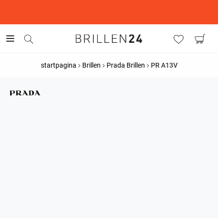
This is the Promotion Bar Text placeholder, loading promotion
data...
startpagina
Brillen
Prada Brillen
PR A13V