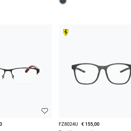
0
FZ8024U
€ 155,00