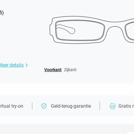
5
)
Meer details
Voorkant
Zijkant
irtual try-on
Geld-terug-garantie
Gratis 