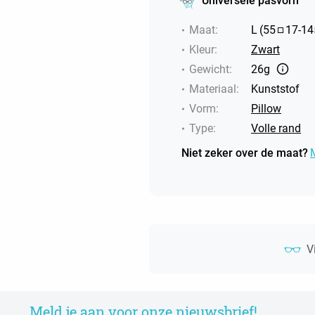
Universele pasvorn
Maat
:
L
(
55
17
-
14
Kleur
:
Zwart
Gewicht
:
26g
Materiaal
:
Kunststof
Vorm
:
Pillow
Type
:
Volle rand
Niet zeker over de maat?
V
Meld je aan voor onze nieuwsbrief!