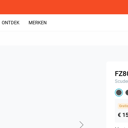
ONTDEK
MERKEN
FZ8
Scuder
Grati
€ 1