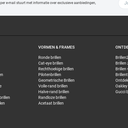
 per e-mail stuurt met
informatie over exclusieve aanbiedingen,
VORMEN & FRAMES
ONTD
Ronde brillen
Brillen2
Cat-eye brillen
Brillen
Rechthoekige brillen
Brillen
en
Pilotenbrillen
Brillen
Geometrische Brillen
Ontdek
e
Volle-rand brillen
Oakley 
Halve-rand brillen
Gucci b
rillen
Randloze brillen
len
Acetaat brillen