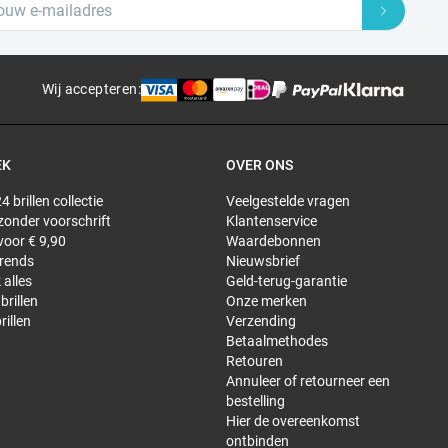
Wij accepteren
:
EK
OVER ONS
4 brillen collectie
Veelgestelde vragen
 zonder voorschrift
Klantenservice
 voor € 9,90
Waardebonnen
trends
Nieuwsbrief
 alles
Geld-terug-garantie
brillen
Onze merken
rillen
Verzending
Betaalmethodes
Retouren
Annuleer of retourneer een
bestelling
Hier de overeenkomst
ontbinden