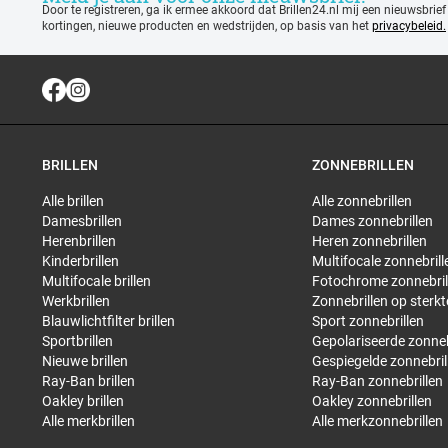
Door te registreren, ga ik ermee akkoord dat Brillen24.nl mij een nieuwsbrief
kortingen, nieuwe producten en wedstrijden, op basis van het
privacybeleid.
BRILLEN
ZONNEBRILLEN
Alle brillen
Alle zonnebrillen
Damesbrillen
Dames zonnebrillen
Herenbrillen
Heren zonnebrillen
Kinderbrillen
Multifocale zonnebrill
Multifocale brillen
Fotochrome zonnebril
Werkbrillen
Zonnebrillen op sterkt
Blauwlichtfilter brillen
Sport zonnebrillen
Sportbrillen
Gepolariseerde zonneb
Nieuwe brillen
Gespiegelde zonnebril
Ray-Ban brillen
Ray-Ban zonnebrillen
Oakley brillen
Oakley zonnebrillen
Alle merkbrillen
Alle merkzonnebrillen