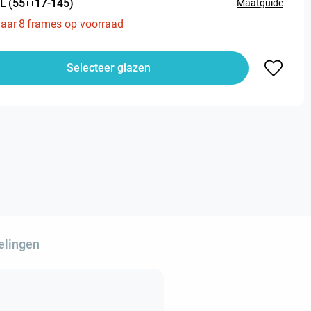
L
(
55
17
-
145
)
Maatguide
aar
8
frames op voorraad
Selecteer glazen
elingen