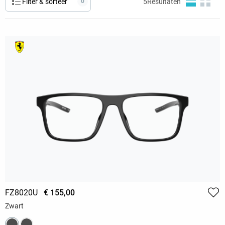
Filter & sorteer
0
5
Resultaten
FZ8020U
€ 155,00
Zwart