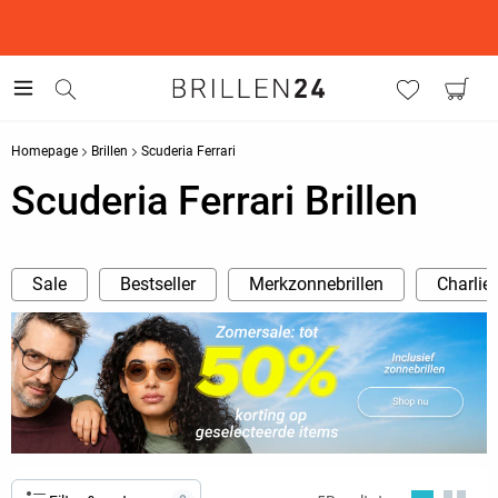
This is the Promotion Bar Text placeholder, loading promotion
data...
Homepage
Brillen
Scuderia Ferrari
Scuderia Ferrari Brillen
Sale
Bestseller
Merkzonnebrillen
Charlie