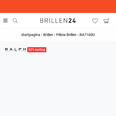
This is the Promotion Bar Text placeholder, loading promotion
data...
startpagina
Brillen
Pillow Brillen
RA7160U
50% korting