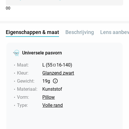
0
0
Eigenschappen & maat
Beschrijving
Lens aanbev
Universele pasvorn
Maat
:
L
(
55
16
-
140
)
Kleur
:
Glanzend zwart
Gewicht
:
19g
Materiaal
:
Kunststof
Vorm
:
Pillow
Type
:
Volle rand