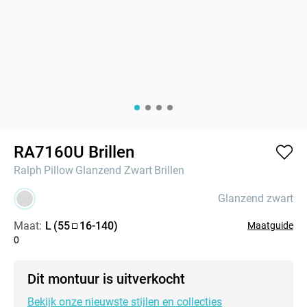
RA7160U Brillen
Ralph
Pillow
Glanzend Zwart
Brillen
Glanzend zwart
Maat:
L
(
55
16
-
140
)
Maatguide
0
Dit montuur is uitverkocht
Bekijk onze nieuwste stijlen en collecties