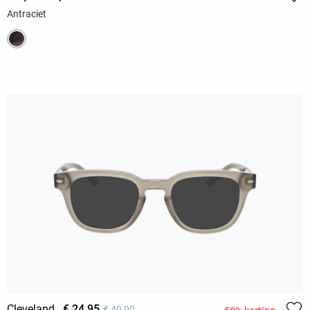
Antraciet
Cleveland
€ 24,95
€ 49,90