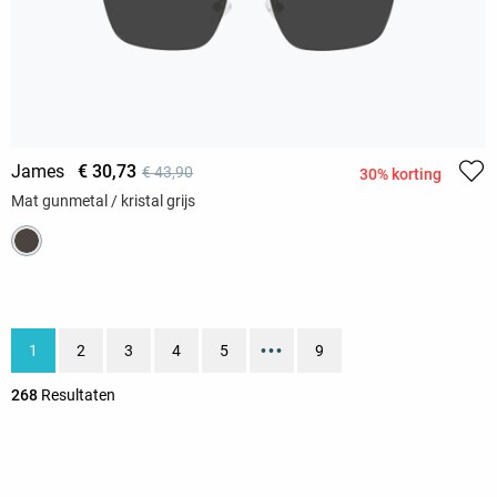
James
€ 30,73
€ 43,90
30% korting
Mat gunmetal / kristal grijs
1
2
3
4
5
•••
9
268
Resultaten