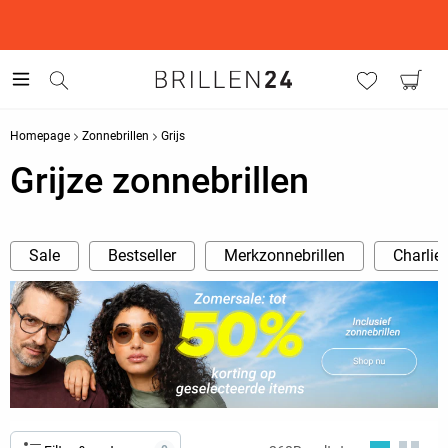
This is the Promotion Bar Text placeholder, loading promotion
data...
Homepage
Zonnebrillen
Grijs
Grijze zonnebrillen
Sale
Bestseller
Merkzonnebrillen
Charlie