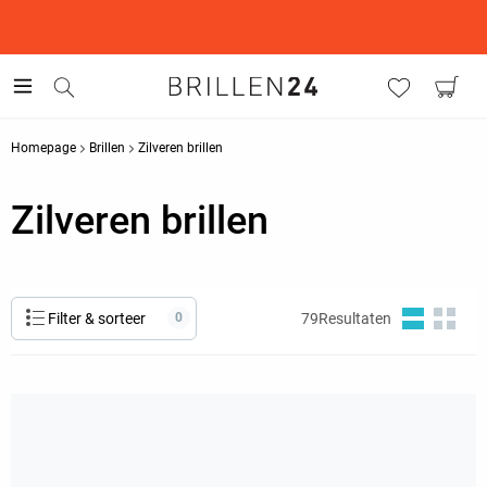
This is the Promotion Bar Text placeholder, loading promotion
data...
Homepage
Brillen
Zilveren brillen
Zilveren brillen
Filter & sorteer
0
79
Resultaten