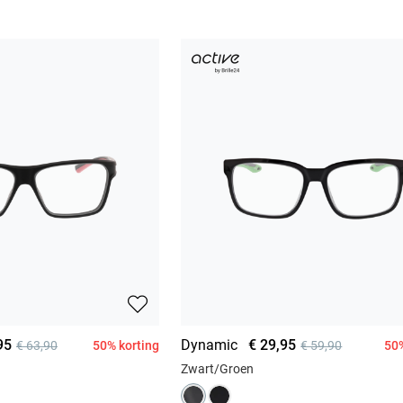
95
Dynamic
€ 29,95
50% korting
50%
€ 63,90
€ 59,90
Zwart/Groen