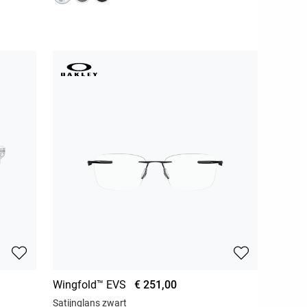
Wingfold™ EVS
€ 251,00
Satijnglans zwart