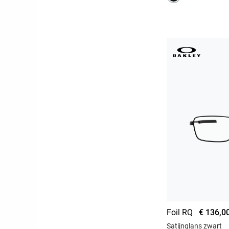
Foil RQ
€ 136,0
Satijnglans zwart