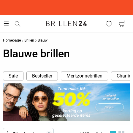
This is the Promotion Bar Text placeholder, loading promotion
data...
Homepage
Brillen
Blauw
Blauwe brillen
Sale
Bestseller
Merkzonnebrillen
Charlie