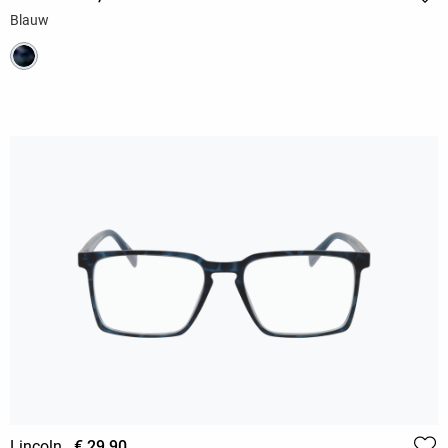
Blauw
Lincoln
€ 29,90