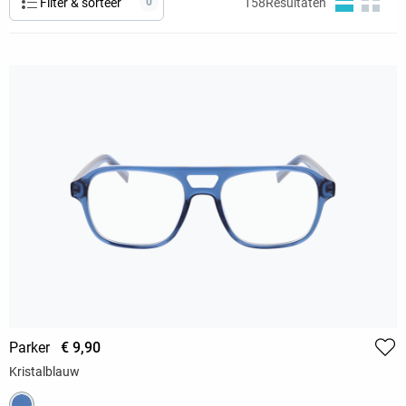
Filter & sorteer
0
158
Resultaten
Parker
€ 9,90
Kristalblauw