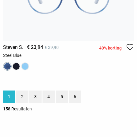
Steven S.
€ 23,94
€ 39,90
40% korting
Steel Blue
1
2
3
4
5
6
158
Resultaten