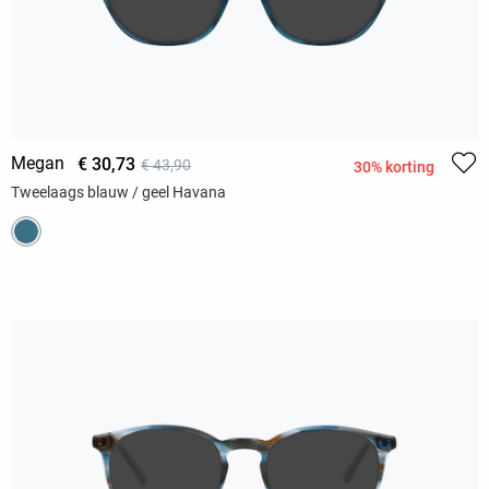
Megan
€ 30,73
€ 43,90
30% korting
Tweelaags blauw / geel Havana