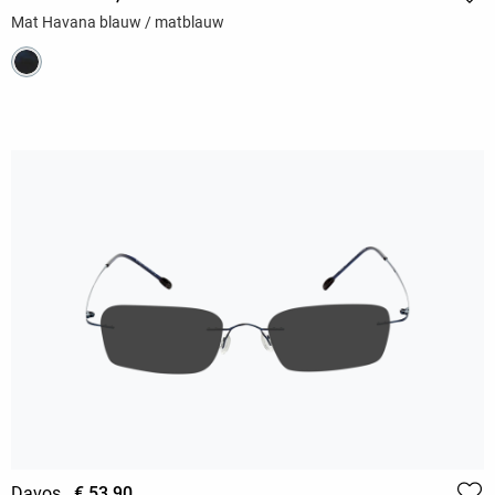
Mat Havana blauw / matblauw
Davos
€ 53,90