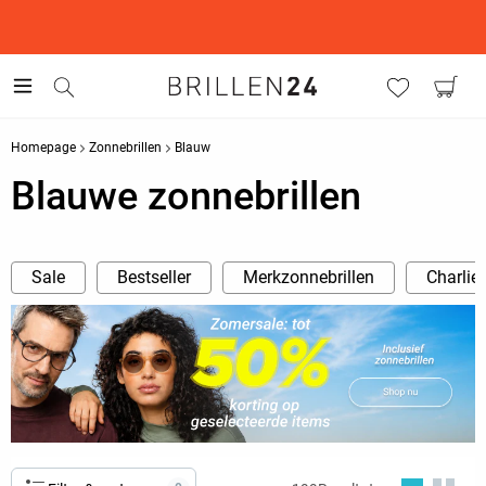
This is the Promotion Bar Text placeholder, loading promotion
data...
Homepage
Zonnebrillen
Blauw
Blauwe zonnebrillen
Sale
Bestseller
Merkzonnebrillen
Charlie