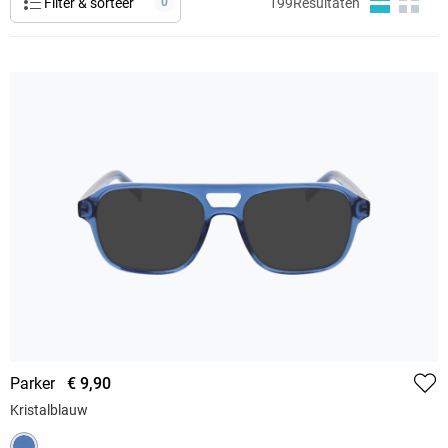
Filter & sorteer
0
199
Resultaten
Parker
€ 9,90
Kristalblauw